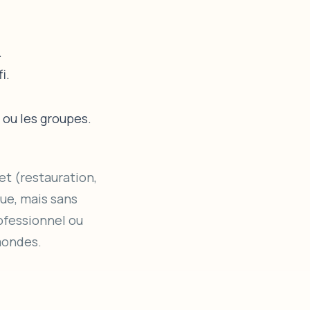
.
i.
ou les groupes.
et (restauration,
que, mais sans
rofessionnel ou
mondes.