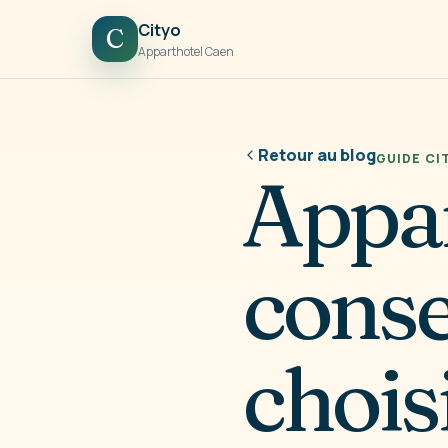
Cityo
C
Apparthotel Caen
Retour au blog
GUIDE CI
Appar
conse
choisi