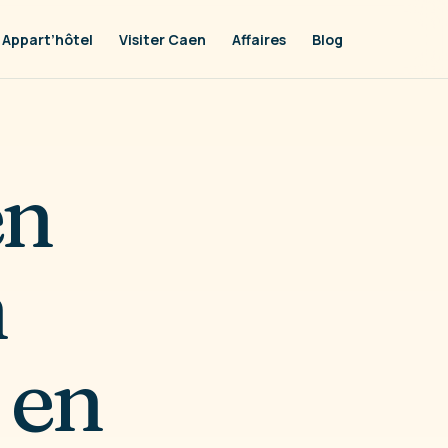
Appart’hôtel
Visiter Caen
Affaires
Blog
en
n
 en